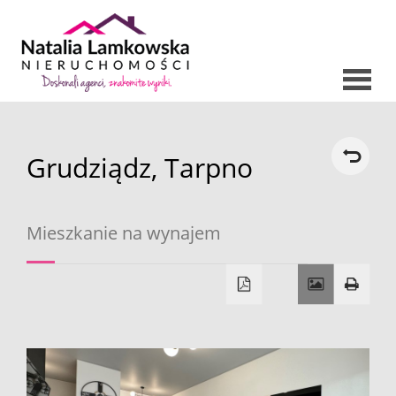
Strona
Grudziądz,
Tarpno
O nas
główna
Oferty
Mieszkanie na wynajem
Mieszkani
Domy
Dzialki
Lokale
Hale