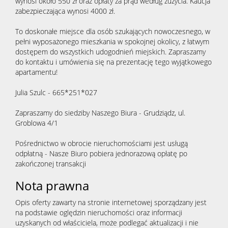
wynosi około 550 zł oraz opłaty za prąd według zużycia. Kaucja
zabezpieczająca wynosi 4000 zł.
To doskonałe miejsce dla osób szukających nowoczesnego, w
pełni wyposażonego mieszkania w spokojnej okolicy, z łatwym
dostępem do wszystkich udogodnień miejskich. Zapraszamy
do kontaktu i umówienia się na prezentację tego wyjątkowego
apartamentu!
Julia Szulc - 665*251*027
Zapraszamy do siedziby Naszego Biura - Grudziądz, ul.
Groblowa 4/1
Pośrednictwo w obrocie nieruchomościami jest usługą
odpłatną - Nasze Biuro pobiera jednorazową opłatę po
zakończonej transakcji
Nota prawna
Opis oferty zawarty na stronie internetowej sporządzany jest
na podstawie oględzin nieruchomości oraz informacji
uzyskanych od właściciela, może podlegać aktualizacji i nie