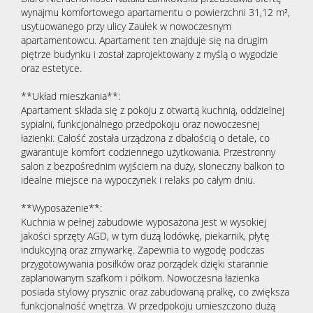
wynajmu komfortowego apartamentu o powierzchni 31,12 m²,
usytuowanego przy ulicy Zaułek w nowoczesnym
apartamentowcu. Apartament ten znajduje się na drugim
piętrze budynku i został zaprojektowany z myślą o wygodzie
oraz estetyce.
**Układ mieszkania**:
Apartament składa się z pokoju z otwartą kuchnią, oddzielnej
sypialni, funkcjonalnego przedpokoju oraz nowoczesnej
łazienki. Całość została urządzona z dbałością o detale, co
gwarantuje komfort codziennego użytkowania. Przestronny
salon z bezpośrednim wyjściem na duży, słoneczny balkon to
idealne miejsce na wypoczynek i relaks po całym dniu.
**Wyposażenie**:
Kuchnia w pełnej zabudowie wyposażona jest w wysokiej
jakości sprzęty AGD, w tym dużą lodówkę, piekarnik, płytę
indukcyjną oraz zmywarkę. Zapewnia to wygodę podczas
przygotowywania posiłków oraz porządek dzięki starannie
zaplanowanym szafkom i półkom. Nowoczesna łazienka
posiada stylowy prysznic oraz zabudowaną pralkę, co zwiększa
funkcjonalność wnętrza. W przedpokoju umieszczono dużą