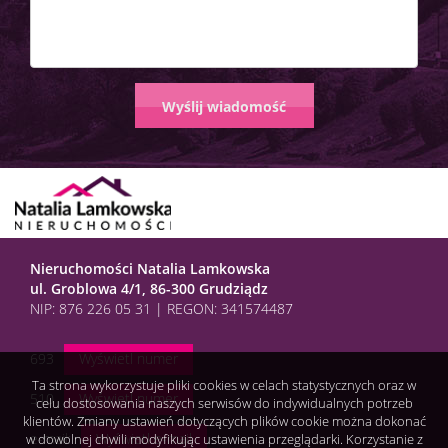
Nieruchomości Natalia Lamkowska
ul. Groblowa 4/1, 86-300 Grudziądz
NIP: 876 226 05 31 | REGON: 341574487
693
Wyświetl numer
Ta strona wykorzystuje pliki cookies w celach statystycznych oraz w
510
Wyświetl numer
celu dostosowania naszych serwisów do indywidualnych potrzeb
klientów. Zmiany ustawień dotyczących plików cookie można dokonać
e-mail:
Wyświetl e-mail
w dowolnej chwili modyfikując ustawienia przeglądarki. Korzystanie z