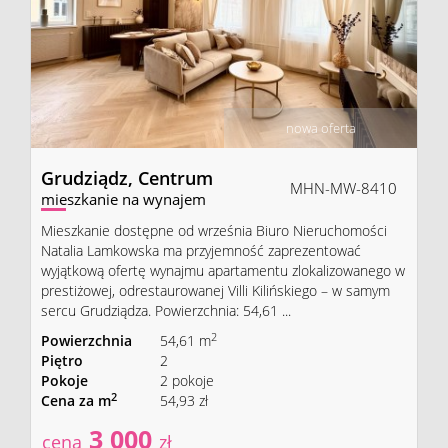
nowa oferta
Grudziądz,
Centrum
MHN-MW-8410
mieszkanie na wynajem
Mieszkanie dostępne od września Biuro Nieruchomości
Natalia Lamkowska ma przyjemność zaprezentować
wyjątkową ofertę wynajmu apartamentu zlokalizowanego w
prestiżowej, odrestaurowanej Villi Kilińskiego – w samym
sercu Grudziądza. Powierzchnia: 54,61 ...
2
Powierzchnia
54,61 m
Piętro
2
Pokoje
2 pokoje
2
Cena za m
54,93 zł
3 000
cena
zł