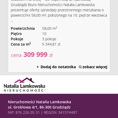
Grudziądz Biuro Nieruchomości Natalia Lamkowska
prezentuje ofertę sprzedaży przestronnego mieszkania o
powierzchni 58,00 m², położonego na 10. piętrze wieżowca
...
2
Powierzchnia
58,00 m
Piętro
10
Pokoje
3 pokoje
2
Cena za m
5 344,81 zł
309 999
cena
zł
Dodaj do notatnika
zobacz więcej
Nieruchomości Natalia Lamkowska
ul. Groblowa 4/1, 86-300 Grudziądz
NIP: 876 226 05 31 | REGON: 341574487