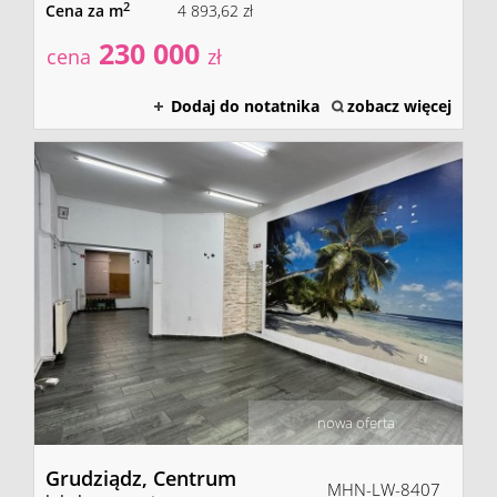
2
Cena za m
4 893,62 zł
230 000
cena
zł
Dodaj do notatnika
zobacz więcej
nowa oferta
Grudziądz,
Centrum
MHN-LW-8407