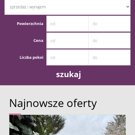
Obiekty
Powierzchnia
Oferty
Blog
Cena
dewelope
Sprzedaj
Liczba pokoi
Zapytaj
Kontakt
o
kredyt
Najnowsze oferty