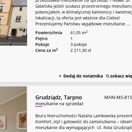
przedstawia mieszkanie na sprzedaż – Nowe, ul.
Gdańska Jeżeli szukasz przestronnego mieszkani
potencjałem, w klimatycznej kamienicy i świetnej
lokalizacji, ta oferta jest właśnie dla Ciebie!
Prezentujemy Państwu wyjątkowe mieszkanie ...
2
Powierzchnia
61,05 m
Piętro
1
Pokoje
3 pokoje
2
Cena za m
2 211,30 zł
Dodaj do notatnika
zobacz wię
Grudziądz,
Tarpno
MHN-MS-81
mieszkanie na sprzedaż
Biuro Nieruchomości Natalia Lamkowska prezent
Komfort, styl i gotowość do zamieszkania – ideal
mieszkanie dla wymagających Ul. Rota Grudziąd