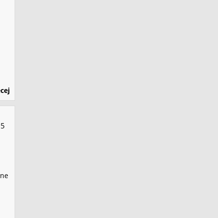
cej
55
sne