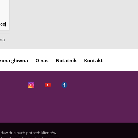
cej
pna
rona główna
O nas
Notatnik
Kontakt
indywidualnych potrzeb klientów.