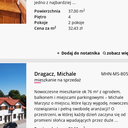
jedno z najbardziej ...
2
Powierzchnia
37,00 m
Piętro
4
Pokoje
2 pokoje
2
Cena za m
32,43 zł
Dodaj do notatnika
zobacz wię
Dragacz,
Michale
MHN-MS-80
mieszkanie na sprzedaż
Nowoczesne mieszkanie ok 76 m² z ogrodem,
balkonem i miejscami parkingowymi – Michale
Marzysz o miejscu, które łączy wygodę, nowocze
rozwiązania i pełną swobodę aranżacji? O
przestrzeni, w której każdy dzień zaczyna się od
promieni słońca wpadających przez duże ...
2