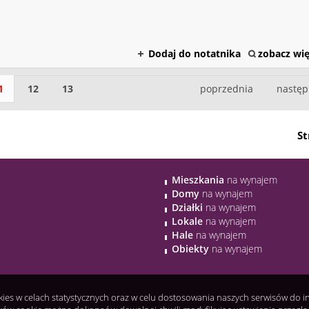
Dodaj do notatnika
zobacz wię
1
12
13
poprzednia
nastę
St
Mieszkania
na wynajem
Domy
na wynajem
Działki
na wynajem
Lokale
na wynajem
Hale
na wynajem
Obiekty
na wynajem
okies w celach statystycznych oraz w celu dostosowania naszych serwisów do 