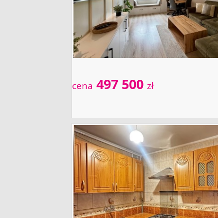
497 500
cena
zł