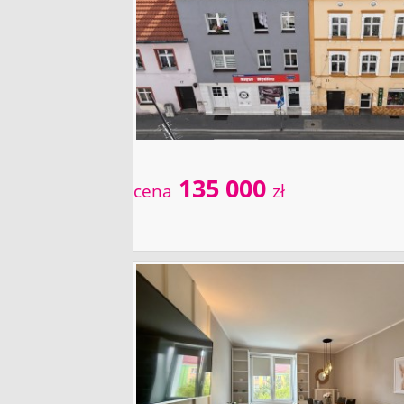
135 000
cena
zł