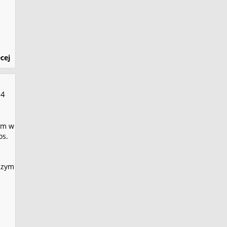
cej
04
em w
os.
szym