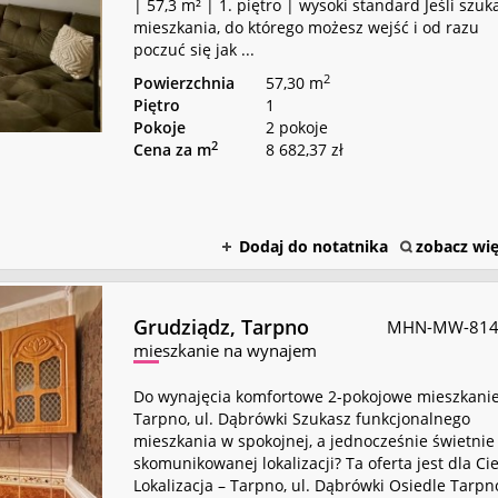
| 57,3 m² | 1. piętro | wysoki standard Jeśli szuk
mieszkania, do którego możesz wejść i od razu
poczuć się jak ...
2
Powierzchnia
57,30 m
Piętro
1
Pokoje
2 pokoje
2
Cena za m
8 682,37 zł
Dodaj do notatnika
zobacz wię
Grudziądz,
Tarpno
MHN-MW-814
mieszkanie na wynajem
Do wynajęcia komfortowe 2-pokojowe mieszkanie
Tarpno, ul. Dąbrówki Szukasz funkcjonalnego
mieszkania w spokojnej, a jednocześnie świetnie
skomunikowanej lokalizacji? Ta oferta jest dla Cie
Lokalizacja – Tarpno, ul. Dąbrówki Osiedle Tarpn