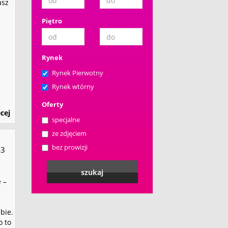
asz
Piętro
Rynek
Rynek Pierwotny
Rynek wtórny
Oferty
cej
specjalne
ze zdjęciem
bez prowizji
3
 –
bie.
o to