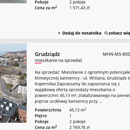
Pokoje
2 pokoje
2
Cena za m
1 571,43 zł
Dodaj do notatnika
zobacz wię
Grudziądz
MHN-MS-80
mieszkanie na sprzedaż
Na sprzedaż: Mieszkanie z ogromnym potencjał
klimatycznej kamienicy - ul. Wiślana, Grudziądz (
Kopernika) Zapraszamy do zapoznania się z
wyjątkową ofertą sprzedaży mieszkania o
powierzchni 45,13 m², zlokalizowanego na pierw
piętrze urokliwej kamienicy przy ...
2
Powierzchnia
45,13 m
Piętro
1
Pokoje
2 pokoje
2
Cena za m
2 769,78 zł