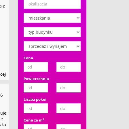
a z
Cena
cej
Powierzchnia
56
Liczba pokoi
uje:
ne
2
Cena za m
zka