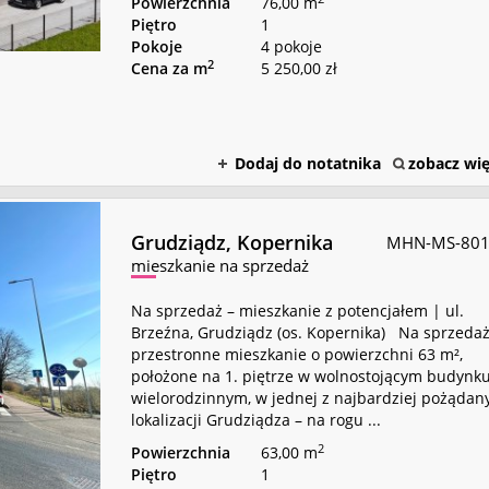
Powierzchnia
76,00 m
Piętro
1
Pokoje
4 pokoje
2
Cena za m
5 250,00 zł
Dodaj do notatnika
zobacz wię
Grudziądz,
Kopernika
MHN-MS-80
mieszkanie na sprzedaż
Na sprzedaż – mieszkanie z potencjałem | ul.
Brzeźna, Grudziądz (os. Kopernika) Na sprzeda
przestronne mieszkanie o powierzchni 63 m²,
położone na 1. piętrze w wolnostojącym budynk
wielorodzinnym, w jednej z najbardziej pożądan
lokalizacji Grudziądza – na rogu ...
2
Powierzchnia
63,00 m
Piętro
1