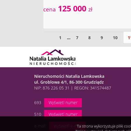
125 000
cena
zł
1
...
7
8
9
10
1
Nieruchomości Natalia Lamkowska
ul. Groblowa 4/1, 86-300 Grudziądz
NIP: 876 226 05 31 | REGON: 341574487
693
Wyświetl numer
510
Wyświetl numer
e-mail:
Wyświetl e-mail
Ta strona wykorzystuje pliki co