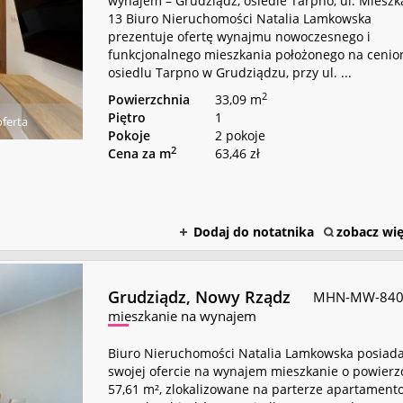
wynajem – Grudziądz, osiedle Tarpno, ul. Mieszka
13 Biuro Nieruchomości Natalia Lamkowska
prezentuje ofertę wynajmu nowoczesnego i
funkcjonalnego mieszkania położonego na ceni
osiedlu Tarpno w Grudziądzu, przy ul. ...
2
Powierzchnia
33,09 m
Piętro
1
ferta
Pokoje
2 pokoje
2
Cena za m
63,46 zł
Dodaj do notatnika
zobacz wię
Grudziądz,
Nowy Rządz
MHN-MW-840
mieszkanie na wynajem
Biuro Nieruchomości Natalia Lamkowska posiad
swojej ofercie na wynajem mieszkanie o powierz
57,61 m², zlokalizowane na parterze apartament