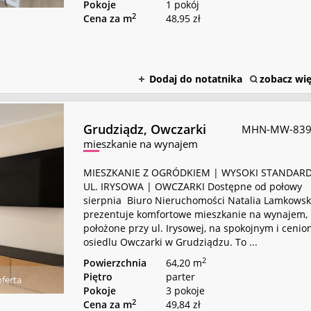
Pokoje
1 pokój
2
Cena za m
48,95 zł
Dodaj do notatnika
zobacz wię
Grudziądz,
Owczarki
MHN-MW-839
mieszkanie na wynajem
MIESZKANIE Z OGRÓDKIEM | WYSOKI STANDARD
UL. IRYSOWA | OWCZARKI Dostępne od połowy
sierpnia Biuro Nieruchomości Natalia Lamkows
prezentuje komfortowe mieszkanie na wynajem,
położone przy ul. Irysowej, na spokojnym i ceni
osiedlu Owczarki w Grudziądzu. To ...
2
Powierzchnia
64,20 m
Piętro
parter
ferta
Pokoje
3 pokoje
2
Cena za m
49,84 zł