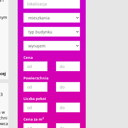
 I
onym
Cena
cej
Powierzchnia
3
Liczba pokoi
a w
chni
2
Cena za m
owca