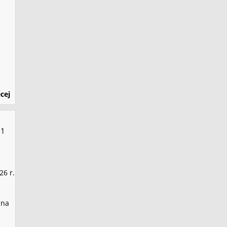
cej
1
26 r.
 na