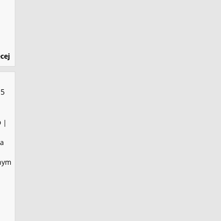
cej
5
 |
ka
onym