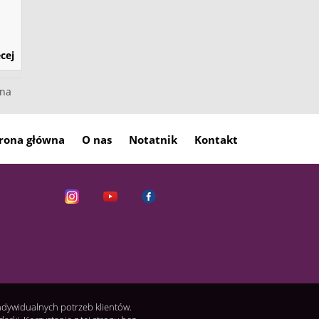
cej
pna
rona główna
O nas
Notatnik
Kontakt
indywidualnych potrzeb klientów.