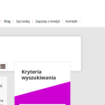
|
|
|
|
|
Blog
Sprzedaj
Zapytaj o kredyt
Kontakt
Kryteria
wyszukiwania
6
na