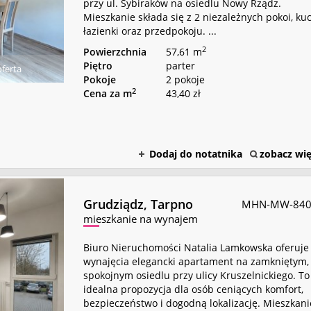
przy ul. Sybiraków na osiedlu Nowy Rządz.
Mieszkanie składa się z 2 niezależnych pokoi, kuc
łazienki oraz przedpokoju. ...
2
Powierzchnia
57,61 m
Piętro
parter
ferta
Pokoje
2 pokoje
2
Cena za m
43,40 zł
Dodaj do notatnika
zobacz wię
Grudziądz,
Tarpno
MHN-MW-840
mieszkanie na wynajem
Biuro Nieruchomości Natalia Lamkowska oferuje
wynajęcia elegancki apartament na zamkniętym,
spokojnym osiedlu przy ulicy Kruszelnickiego. To
idealna propozycja dla osób ceniących komfort,
bezpieczeństwo i dogodną lokalizację. Mieszkani