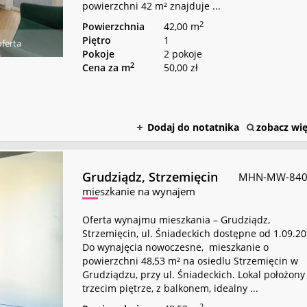
powierzchni 42 m² znajduje ...
2
Powierzchnia
42,00 m
Piętro
1
ferta
Pokoje
2 pokoje
2
Cena za m
50,00 zł
Dodaj do notatnika
zobacz wię
Grudziądz,
Strzemięcin
MHN-MW-840
mieszkanie na wynajem
Oferta wynajmu mieszkania – Grudziądz,
Strzemięcin, ul. Śniadeckich dostępne od 1.09.20
Do wynajęcia nowoczesne, mieszkanie o
powierzchni 48,53 m² na osiedlu Strzemięcin w
Grudziądzu, przy ul. Śniadeckich. Lokal położony
trzecim piętrze, z balkonem, idealny ...
2