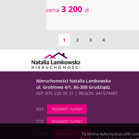
3 200
cena
zł
1
2
3
4
Nieruchomości Natalia Lamkowska
ul. Groblowa 4/1, 86-300 Grudziądz
NIP: 876 226 05 31 | REGON: 341574487
693
Wyświetl numer
510
Wyświetl numer
e-mail:
Wyświetl e-mail
Ta strona wykorzystuje pliki co