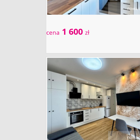
nowa o
1 600
cena
zł
nowa o