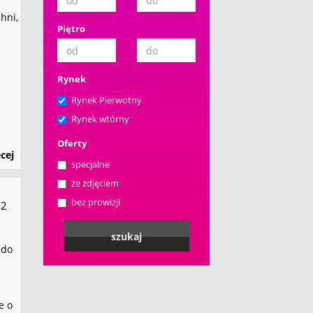
hni,
Piętro
Rynek
Rynek Pierwotny
Rynek wtórny
Oferty
cej
specjalne
ze zdjęciem
bez prowizji
2
 do
e o