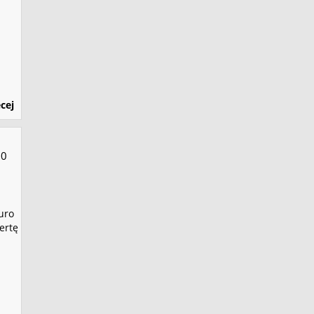
cej
0
iuro
ertę