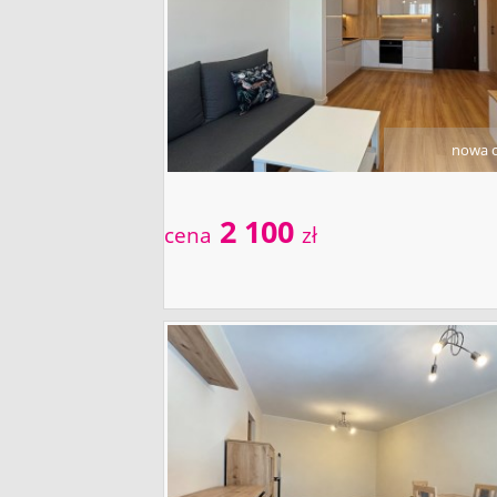
nowa o
2 100
cena
zł