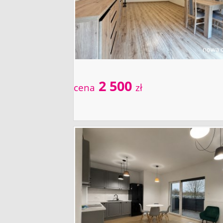
nowa o
2 500
cena
zł