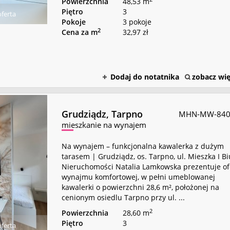
Powierzchnia
48,53 m
Piętro
3
ferta
Pokoje
3 pokoje
2
Cena za m
32,97 zł
Dodaj do notatnika
zobacz wię
Grudziądz,
Tarpno
MHN-MW-840
mieszkanie na wynajem
Na wynajem – funkcjonalna kawalerka z dużym
tarasem | Grudziądz, os. Tarpno, ul. Mieszka I B
Nieruchomości Natalia Lamkowska prezentuje of
wynajmu komfortowej, w pełni umeblowanej
kawalerki o powierzchni 28,6 m², położonej na
cenionym osiedlu Tarpno przy ul. ...
2
Powierzchnia
28,60 m
Piętro
3
ferta