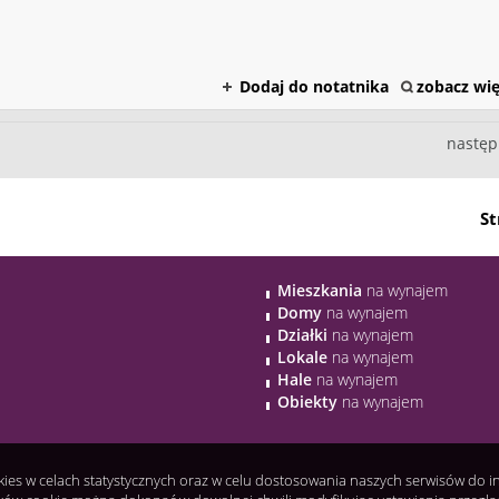
Dodaj do notatnika
zobacz wię
nastę
St
Mieszkania
na wynajem
Domy
na wynajem
Działki
na wynajem
Lokale
na wynajem
Hale
na wynajem
Obiekty
na wynajem
okies w celach statystycznych oraz w celu dostosowania naszych serwisów do 