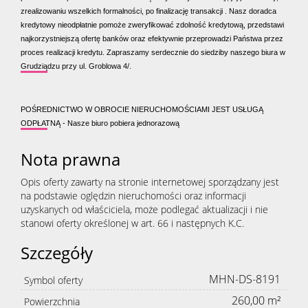
zrealizowaniu wszelkich formalności, po finalizację transakcji . Nasz doradca
kredytowy nieodpłatnie pomoże zweryfikować zdolność kredytową, przedstawi
najkorzystniejszą ofertę banków oraz efektywnie przeprowadzi Państwa przez
proces realizacji kredytu. Zapraszamy serdecznie do siedziby naszego biura w
Grudziądzu przy ul. Groblowa 4/.
POŚREDNICTWO W OBROCIE NIERUCHOMOŚCIAMI JEST USŁUGĄ
ODPŁATNĄ - Nasze biuro pobiera jednorazową
Nota prawna
Opis oferty zawarty na stronie internetowej sporządzany jest
na podstawie oględzin nieruchomości oraz informacji
uzyskanych od właściciela, może podlegać aktualizacji i nie
stanowi oferty określonej w art. 66 i następnych K.C.
Szczegóły
MHN-DS-8191
Symbol oferty
260,00 m²
Powierzchnia