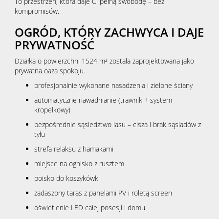
To przestrzeń, która daje Ci pełną swobodę – bez
kompromisów.
OGRÓD, KTÓRY ZACHWYCA I DAJE
PRYWATNOŚĆ
Działka o powierzchni 1524 m² została zaprojektowana jako
prywatna oaza spokoju.
profesjonalnie wykonane nasadzenia i zielone ściany
automatyczne nawadnianie (trawnik + system
kropelkowy)
bezpośrednie sąsiedztwo lasu – cisza i brak sąsiadów z
tyłu
strefa relaksu z hamakami
miejsce na ognisko z rusztem
boisko do koszykówki
zadaszony taras z panelami PV i roletą screen
oświetlenie LED całej posesji i domu