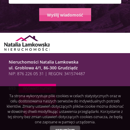
Nieruchomości Natalia Lamkowska
ul. Groblowa 4/1, 86-300 Grudziądz
NIP: 876 226 05 31 | REGON: 341574487
693
Wyświetl numer
Ta strona wykorzystuje pliki cookies w celach statystycznych oraz w
510
Wyświetl numer
celu dostosowania naszych serwisów do indywidualnych potrzeb
klientów. Zmiany ustawień dotyczących plików cookie można dokonać
e-mail:
Wyświetl e-mail
w dowolnej chwili modyfikując ustawienia przeglądarki. Korzystanie z
tej strony bez zmian ustawień dotyczących cookies oznacza, że będą
one zapisane w pamięci urządzenia.
rozumiem