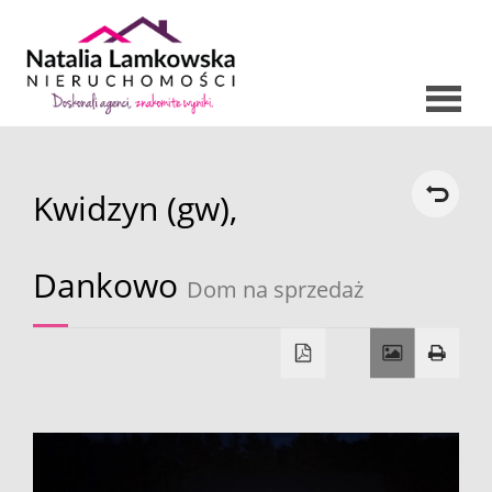
Strona
Kwidzyn (gw),
O nas
główna
Oferty
Dankowo
Dom na sprzedaż
Mieszkani
Domy
Dzialki
Lokale
Hale