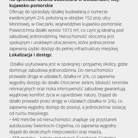
kujawsko-pomorskie
Oferuję do sprzedaży działkę budowlaną o numerze
ewidencyjnym 2/4, położoną w obrębie 152 przy ulicy
Morelowej, w Owczarki, województwo kujawsko-pomorskie.
Powierzchnia działki wynosi 1015 m², co czyni ją idealną pod
zabudowę jednorodzinną. Nieruchomość otoczona jest
spokojnym i urokliwym otoczeniem, które jednocześnie
zapewnia szybki dostęp do pełnej infrastruktury miejskiej.
Lokalizacja i dostęp:
.Działka usytuowana jest w spokojnej i przyjaznej okolicy, gdzie
dominuje zabudowa jednorodzinna. Do nieruchomości
prowadzi droga w udziałach, działka nr 2/6, co zapewnia
wygodny dostęp do działki Otoczenie zieleni, bliskość terenów
rekreacyjnych oraz niska intensywność zabudowy gwarantują
wyjątkowy komfort życia w sąsiedztwie natury. Dojazd do
działki prowadzi przez drogę w Udziałach (działka nr 2/6), co
zapewnia wygodny dostęp do posesji, a jednocześnie izolację
od ruchu miejskiego.
• 440 metrów od nieruchomości znajduje się przystanek
autobusowy Świerkocin-Cegielnia, co zapewnia wygodny
dojazd do okolicznych miejscowości oraz miasta,
• 458 metrów – kolejny przystanek Świerkocin-Cegielnia,