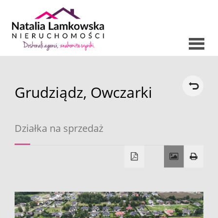
Strona
Grudziądz,
Owczarki
O nas
główna
Oferty
Działka na sprzedaż
Mieszkani
Domy
Dzialki
Lokale
Hale