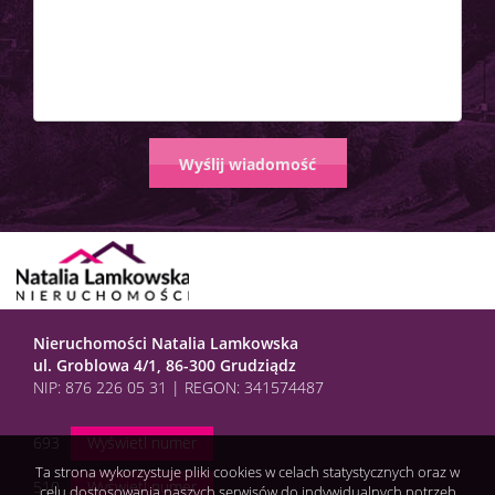
Nieruchomości Natalia Lamkowska
ul. Groblowa 4/1, 86-300 Grudziądz
NIP: 876 226 05 31 | REGON: 341574487
693
Wyświetl numer
Ta strona wykorzystuje pliki cookies w celach statystycznych oraz w
510
Wyświetl numer
celu dostosowania naszych serwisów do indywidualnych potrzeb