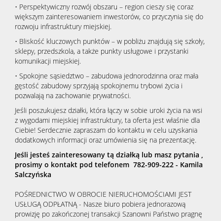
• Perspektywiczny rozwój obszaru – region cieszy się coraz
większym zainteresowaniem inwestorów, co przyczynia się do
rozwoju infrastruktury miejskiej.
• Bliskość kluczowych punktów – w pobliżu znajdują się szkoły,
sklepy, przedszkola, a także punkty usługowe i przystanki
komunikacji miejskiej.
• Spokojne sąsiedztwo – zabudowa jednorodzinna oraz mała
gęstość zabudowy sprzyjają spokojnemu trybowi życia i
pozwalają na zachowanie prywatności.
Jeśli poszukujesz działki, która łączy w sobie uroki życia na wsi
z wygodami miejskiej infrastruktury, ta oferta jest właśnie dla
Ciebie! Serdecznie zapraszam do kontaktu w celu uzyskania
dodatkowych informacji oraz umówienia się na prezentację.
Jeśli jesteś zainteresowany tą działką lub masz pytania ,
prosimy o kontakt pod telefonem
782-909-222
- Kamila
Salczyńska
POŚREDNICTWO W OBROCIE NIERUCHOMOŚCIAMI JEST
USŁUGĄ ODPŁATNĄ - Nasze biuro pobiera jednorazową
prowizję po zakończonej transakcji Szanowni Państwo pragnę