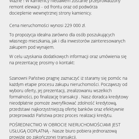
Ważne ! W kamienicy niebawem zostanie przeprowadzony
remont elewacji - od frontu oraz od podwórza
docieplenie wewnętrznej strony kamienicy.
Cena nieruchomości wynosi 229 000 zł.
To propozycja idealna zarówno dla osób poszukujących
własnego mieszkania, jak i dla inwestorów zainteresowanych
zakupem pod wynajem.
W celu uzyskania dodatkowych informacji oraz umówienia się
na prezentację prosimy o kontakt:
Szanowni Państwo pragnę zaznaczyć iż staramy się pomóc na
każdym etapie procesu zakupu nieruchomości. Począwszy od
wyboru oferty, jej prezentacji, zrealizowaniu wszelkich
formalności, po finalizację transakcji . Nasz doradca kredytowy
nieodpłatnie pomoże zweryfikować zdolność kredytową,
przedstawi najkorzystniejszą ofertę banków oraz efektywnie
przeprowadzi Państwa przez proces realizacji kredytu.
POŚREDNICTWO W OBROCIE NIERUCHOMOŚCIAMI JEST
USŁUGĄ ODPŁATNĄ - Nasze biuro pobiera jednorazową
prowizję po zakończonej transakcji.