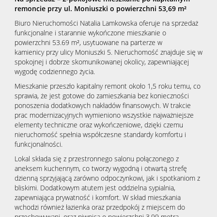
remoncie przy ul. Moniuszki o powierzchni 53,69 m²
Biuro Nieruchomości Natalia Lamkowska oferuje na sprzedaż
funkcjonalne i starannie wykończone mieszkanie o
powierzchni 53.69 m², usytuowane na parterze w
kamienicy przy ulicy Moniuszki 5. Nieruchomość znajduje się w
spokojnej i dobrze skomunikowanej okolicy, zapewniającej
wygodę codziennego życia.
Mieszkanie przeszło kapitalny remont około 1,5 roku temu, co
sprawia, że jest gotowe do zamieszkania bez konieczności
ponoszenia dodatkowych nakładów finansowych. W trakcie
prac modernizacyjnych wymieniono wszystkie najważniejsze
elementy techniczne oraz wykończeniowe, dzięki czemu
nieruchomość spełnia współczesne standardy komfortu i
funkcjonalności.
Lokal składa się z przestronnego salonu połączonego z
aneksem kuchennym, co tworzy wygodną i otwartą strefę
dzienną sprzyjającą zarówno odpoczynkowi, jak i spotkaniom z
bliskimi. Dodatkowym atutem jest oddzielna sypialnia,
zapewniająca prywatność i komfort. W skład mieszkania
wchodzi również łazienka oraz przedpokój z miejscem do
przechowywani, oraz piwnica o powierzchni 3,99 metra