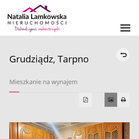
Strona
Grudziądz,
Tarpno
O nas
główna
Oferty
Mieszkanie na wynajem
Mieszkani
Domy
Dzialki
Lokale
Hale