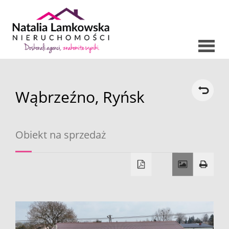
Strona
Wąbrzeźno,
Ryńsk
O nas
główna
Oferty
Obiekt na sprzedaż
Mieszkani
Domy
Dzialki
Lokale
Hale