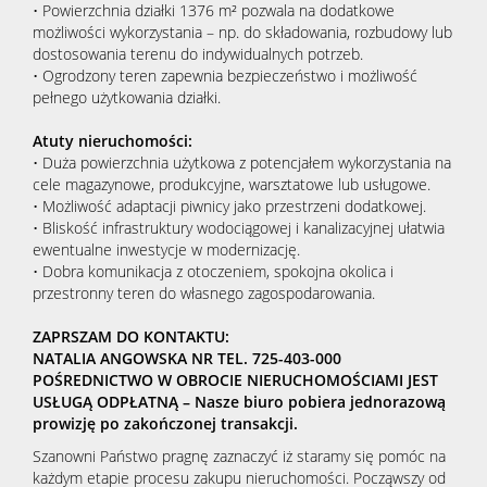
• Powierzchnia działki 1376 m² pozwala na dodatkowe
możliwości wykorzystania – np. do składowania, rozbudowy lub
dostosowania terenu do indywidualnych potrzeb.
• Ogrodzony teren zapewnia bezpieczeństwo i możliwość
pełnego użytkowania działki.
Atuty nieruchomości:
• Duża powierzchnia użytkowa z potencjałem wykorzystania na
cele magazynowe, produkcyjne, warsztatowe lub usługowe.
• Możliwość adaptacji piwnicy jako przestrzeni dodatkowej.
• Bliskość infrastruktury wodociągowej i kanalizacyjnej ułatwia
ewentualne inwestycje w modernizację.
• Dobra komunikacja z otoczeniem, spokojna okolica i
przestronny teren do własnego zagospodarowania.
ZAPRSZAM DO KONTAKTU:
NATALIA ANGOWSKA NR TEL. 725-403-000
POŚREDNICTWO W OBROCIE NIERUCHOMOŚCIAMI JEST
USŁUGĄ ODPŁATNĄ – Nasze biuro pobiera jednorazową
prowizję po zakończonej transakcji.
Szanowni Państwo pragnę zaznaczyć iż staramy się pomóc na
każdym etapie procesu zakupu nieruchomości. Począwszy od