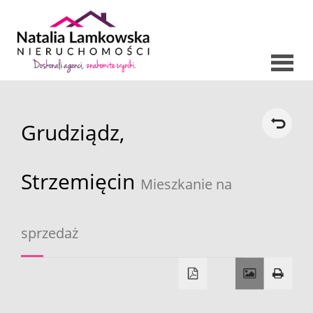
Strona
Grudziądz,
O nas
główna
Oferty
Strzemięcin
Mieszkanie na
Mieszkani
Domy
sprzedaż
Dzialki
Lokale
Hale