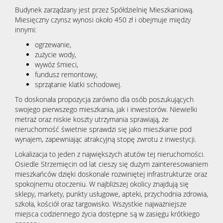
Budynek zarządzany jest przez Spółdzielnię Mieszkaniową.
Miesięczny czynsz wynosi około 450 zł i obejmuje między
innymi:
ogrzewanie,
zużycie wody,
wywóz śmieci,
fundusz remontowy,
sprzątanie klatki schodowej.
To doskonała propozycja zarówno dla osób poszukujących
swojego pierwszego mieszkania, jak i inwestorów. Niewielki
metraż oraz niskie koszty utrzymania sprawiają, że
nieruchomość świetnie sprawdzi się jako mieszkanie pod
wynajem, zapewniając atrakcyjną stopę zwrotu z inwestycji.
Lokalizacja to jeden z największych atutów tej nieruchomości.
Osiedle Strzemięcin od lat cieszy się dużym zainteresowaniem
mieszkańców dzięki doskonale rozwiniętej infrastrukturze oraz
spokojnemu otoczeniu. W najbliższej okolicy znajdują się
sklepy, markety, punkty usługowe, apteki, przychodnia zdrowia,
szkoła, kościół oraz targowisko. Wszystkie najważniejsze
miejsca codziennego życia dostępne są w zasięgu krótkiego